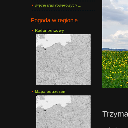
więcej tras rowerowych ...
Pogoda w regionie
Radar burzowy
Mapa ostrzeżeń
Trzym