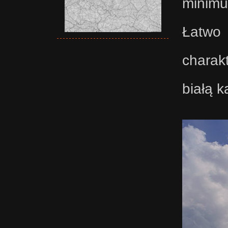
minim
Łatwo
charak
białą k