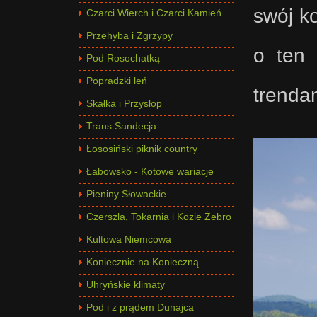
swój ko
Czarci Wierch i Czarci Kamień
Przehyba i Zgrzypy
o ten 
Pod Rosochatką
Popradzki leń
trendam
Skałka i Przysłop
Trans Sandecja
Łososiński piknik country
Łabowsko - Kotowe wariacje
Pieniny Słowackie
Czerszla, Tokarnia i Kozie Żebro
Kultowa Niemcowa
Koniecznie na Konieczną
Uhryńskie klimaty
Pod i z prądem Dunajca