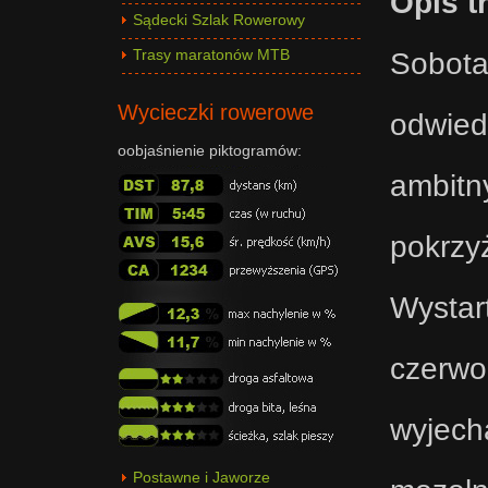
Opis t
Sądecki Szlak Rowerowy
Sobota
Trasy maratonów MTB
Wycieczki rowerowe
odwied
oobjaśnienie piktogramów:
ambitn
pokrzyż
Wystar
czerw
wyjech
Postawne i Jaworze