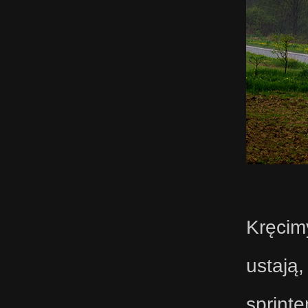
Kręcimy
ustają,
sprint