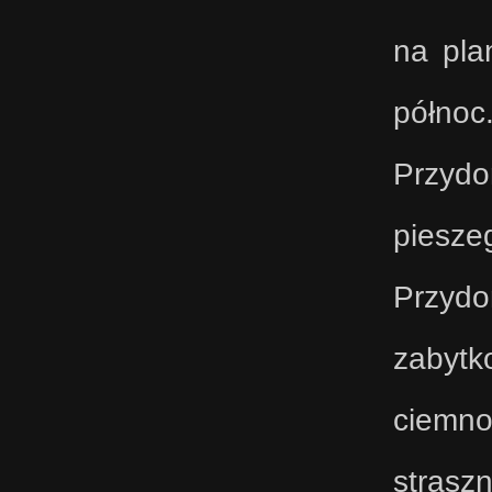
na pla
półno
Przydo
piesze
Przyd
zabytk
ciemno
strasz