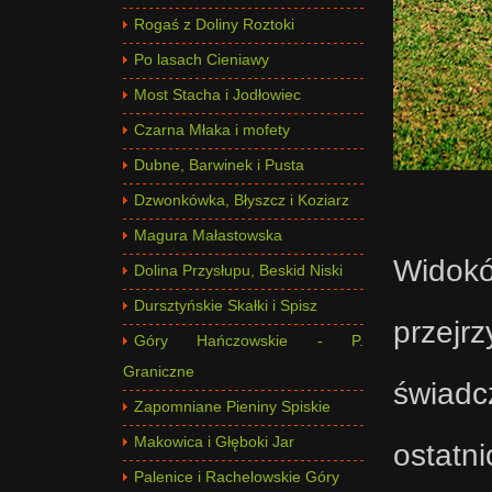
Rogaś z Doliny Roztoki
Po lasach Cieniawy
Most Stacha i Jodłowiec
Czarna Młaka i mofety
Dubne, Barwinek i Pusta
Dzwonkówka, Błyszcz i Koziarz
Magura Małastowska
Widokó
Dolina Przysłupu, Beskid Niski
Dursztyńskie Skałki i Spisz
przejr
Góry Hańczowskie - P.
Graniczne
świadc
Zapomniane Pieniny Spiskie
Makowica i Głęboki Jar
ostatn
Palenice i Rachelowskie Góry