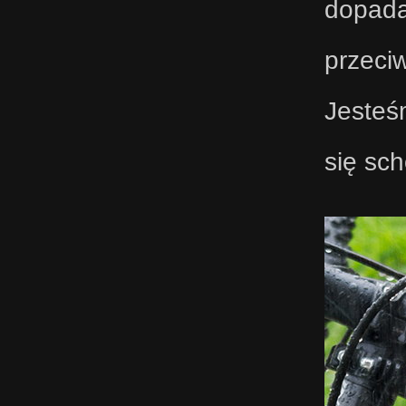
dopada
przeci
Jesteś
się sc