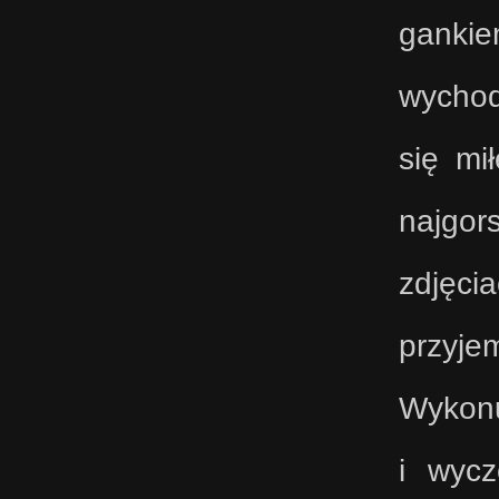
gankie
wychod
się mi
najgo
zdjęci
przyj
Wykonu
i wyc