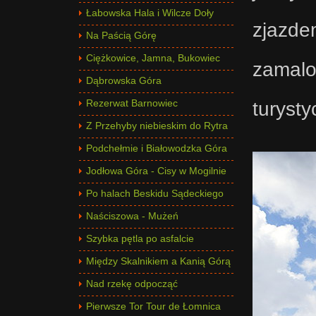
Łabowska Hala i Wilcze Doły
zjazde
Na Paścią Górę
Ciężkowice, Jamna, Bukowiec
zamal
Dąbrowska Góra
turysty
Rezerwat Barnowiec
Z Przehyby niebieskim do Rytra
Podchełmie i Białowodzka Góra
Jodłowa Góra - Cisy w Mogilnie
Po halach Beskidu Sądeckiego
Naściszowa - Mużeń
Szybka pętla po asfalcie
Między Skalnikiem a Kanią Górą
Nad rzekę odpocząć
Pierwsze Tor Tour de Łomnica