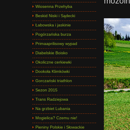
mozoln
Wiosenna Przehyba
Beskid Niski i Sądecki
Łabowska i jaskinie
Pogórzańska burza
Primaaprilisowy wypad
Diabelskie Boisko
Okoliczne cerkiewki
Dookoła Klimkówki
Gorczański triathlon
Sezon 2015
Trans Radziejowa
Na grzbiet Lubania
Mogielica? Czemu nie!
Pieniny Polskie i Słowackie