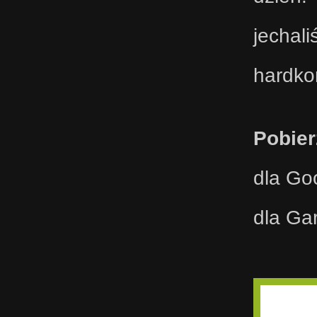
jechal
hardk
Pobier
dla Go
dla Ga