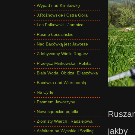
Wypad nad Klimkówkę
J.Rożnowskie i Ostra Góra
Las Falkowski - Jamnica
Pasmo Łososińskie
Nad Bacówką jest Jaworze
Zdobywamy Wielki Rogacz
Przełęcz Minkowska i Rokita
Biała Woda, Obidza, Eliaszówka
Bacówka nad Wierchomlą
Na Cyrlę
Pasmem Jaworzyny
Ruszam
Nowosądeckie pętelki
Złomisty Wierch i Radziejowa
jakby 
Asfaltem na Wysokie i Soślinę