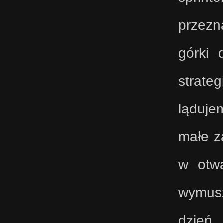
przezn
górki 
strate
ląduje
małe z
w otwa
wymusz
dzień.