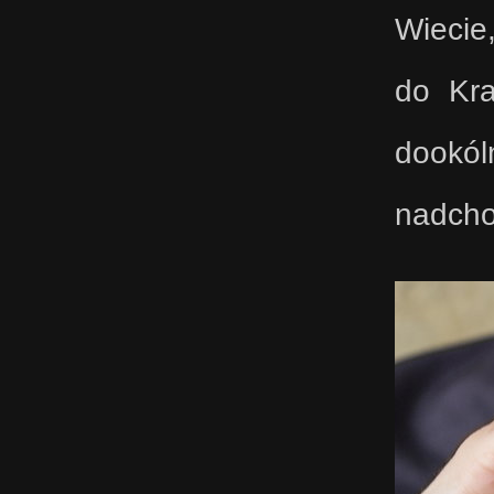
Wiecie,
do Kra
dookól
nadcho