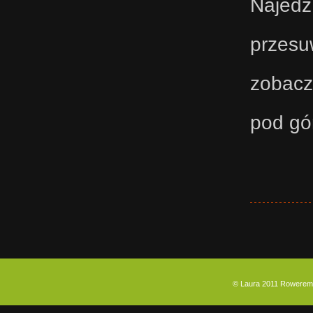
Najedź
przesu
zobacz
pod gó
© Laura 2011 Rowerem p